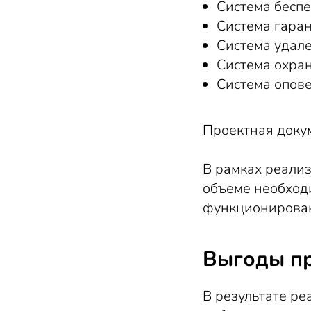
Система беспе
Система гара
Система удале
Система охра
Система опов
Проектная докум
В рамках реализ
объеме необход
функционирова
Выгоды п
В результате ре