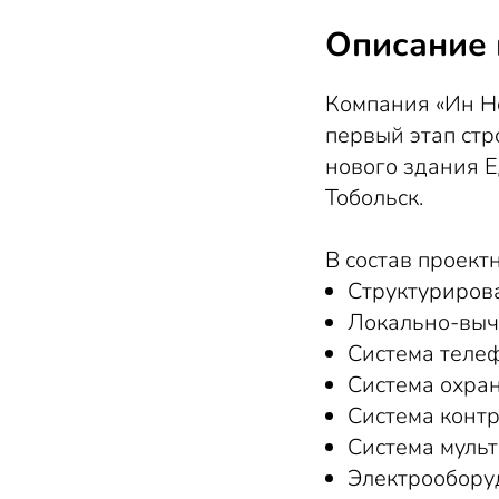
Описание 
Компания «Ин Н
первый этап ст
нового здания Е
Тобольск.
В состав проек
Структурирова
Локально-выч
Система теле
Система охра
Система контр
Система муль
Электрообору