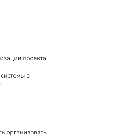
изации проекта.
 системы в
и
ть организовать