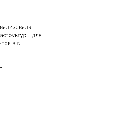
реализовала
аструктуры для
ра в г.
ы: