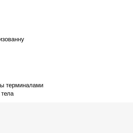
изованну
ны терминалами
 тела