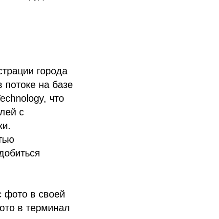
страции города
 потоке на базе
chnology, что
лей с
ки.
тью
 добиться
с фото в своей
фото в терминал