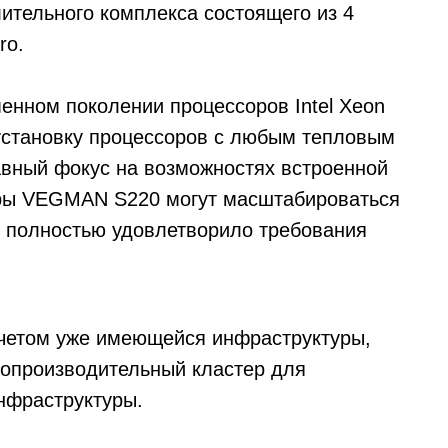
ительного комплекса состоящего из 4
ro.
нном поколении процессоров Intel Xeon
установку процессоров с любым тепловым
лавный фокус на возможностях встроенной
еры VEGMAN S220 могут масштабироваться
то полностью удовлетворило требования
у четом уже имеющейся инфраструктуры,
копроизводительный кластер для
нфраструктуры.