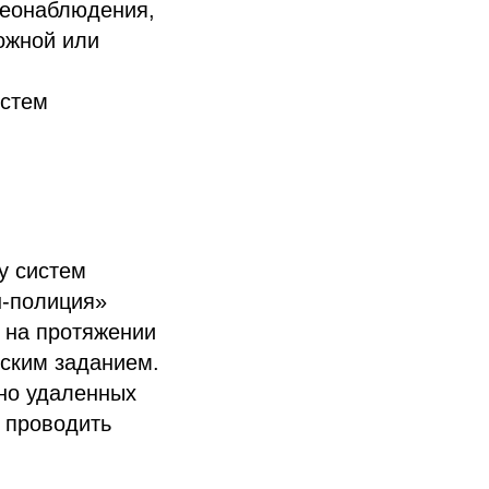
деонаблюдения,
ожной или
истем
у систем
н-полиция»
 на протяжении
еским заданием.
ьно удаленных
 проводить