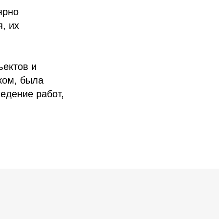
ярно
, их
ъектов и
ком, была
едение работ,