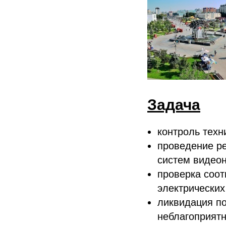
Задача
контроль техн
проведение р
систем видео
проверка соот
электрических
ликвидация п
неблагоприятн