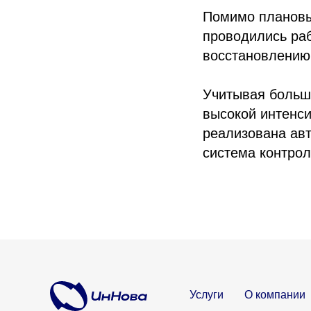
Помимо плановы
проводились ра
восстановлению 
Учитывая больш
высокой интенси
реализована авт
система контрол
Услуги
О компании