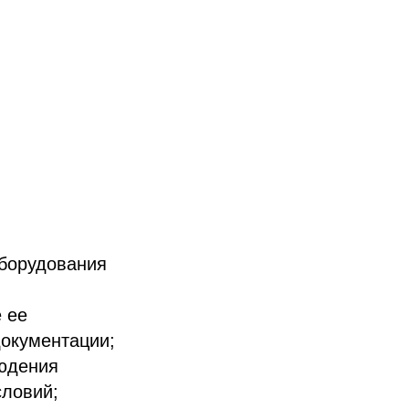
оборудования
 ее
документации;
людения
словий;